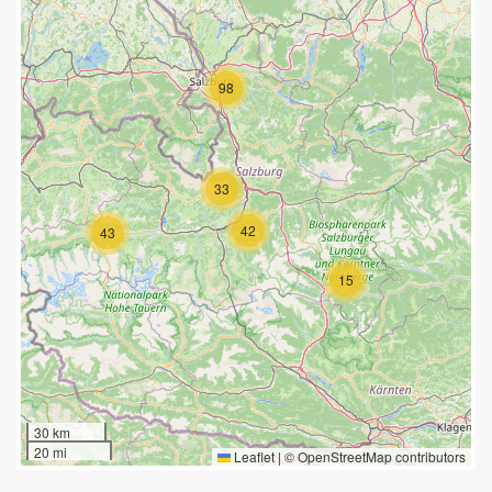
98
33
42
43
15
30 km
20 mi
Leaflet
|
©
OpenStreetMap
contributors