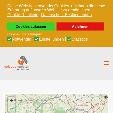
Diese Website verwendet Cookies, um Ihnen die beste
Erfahrung auf unserer Website zu ermöglichen.
Zum Hauptinhalt springen
Cookie-Richtlinie
Datenschutz-Bestimmungen
Cookies zulassen
Ablehnen
Cookie-Einstellungen:
Notwendig
Einstellungen
Statistics
+
−