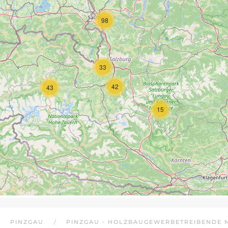
98
33
42
43
15
PINZGAU
PINZGAU - HOLZBAUGEWERBETREIBENDE 