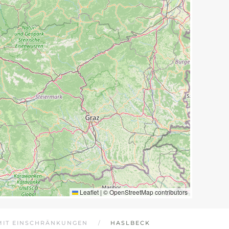
Leaflet
|
©
OpenStreetMap
contributors
MIT EINSCHRÄNKUNGEN
HASLBECK