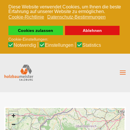
Diese Website verwendet Cookies, um Ihnen die beste
Erfahrung auf unserer Website zu ermöglichen.
Zum Hauptinhalt springen
Cookie-Richtlinie
Datenschutz-Bestimmungen
Cookies zulassen
Ablehnen
Cookie-Einstellungen:
Notwendig
Einstellungen
Statistics
+
−