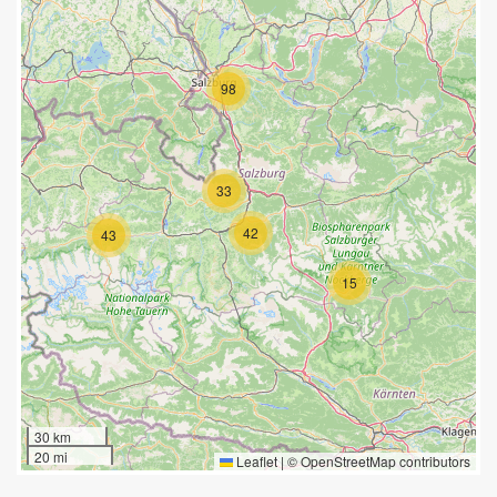
98
33
42
43
15
30 km
20 mi
Leaflet
|
©
OpenStreetMap
contributors