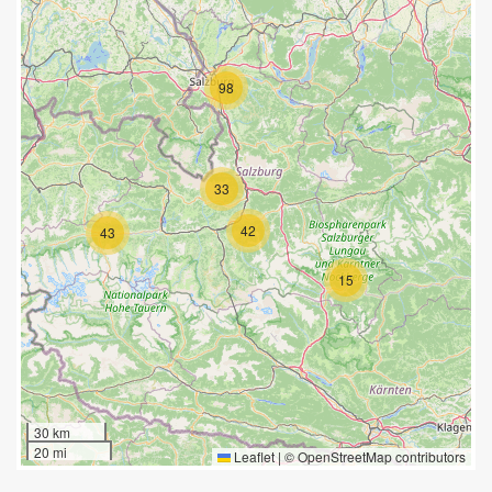
98
33
42
43
15
30 km
20 mi
Leaflet
|
©
OpenStreetMap
contributors