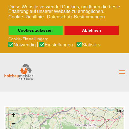
Diese Website verwendet Cookies, um Ihnen die beste
Erfahrung auf unserer Website zu ermöglichen.
Zum Hauptinhalt springen
Cookie-Richtlinie
Datenschutz-Bestimmungen
Cookies zulassen
Ablehnen
Cookie-Einstellungen:
Notwendig
Einstellungen
Statistics
+
−