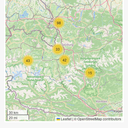
98
33
42
43
15
30 km
20 mi
Leaflet
|
©
OpenStreetMap
contributors