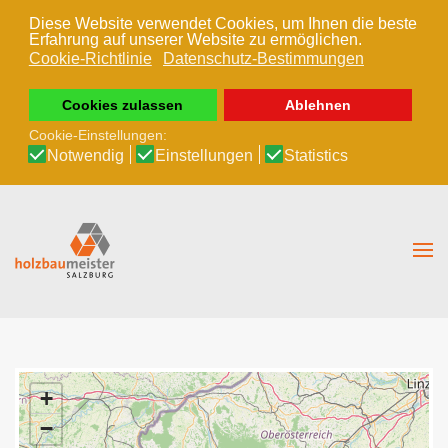
Diese Website verwendet Cookies, um Ihnen die beste
Erfahrung auf unserer Website zu ermöglichen.
Zum Hauptinhalt springen
Cookie-Richtlinie
Datenschutz-Bestimmungen
Cookies zulassen
Ablehnen
Cookie-Einstellungen:
Notwendig
Einstellungen
Statistics
+
−