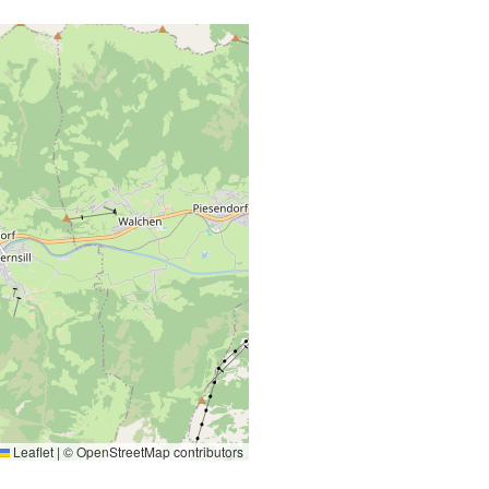
Leaflet
|
©
OpenStreetMap
contributors