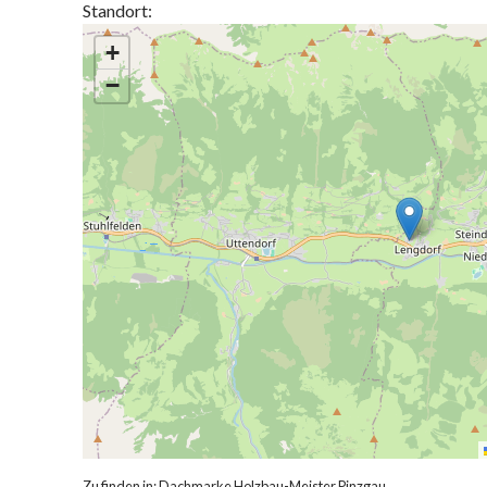
Standort:
+
−
Zu finden in:
Dachmarke Holzbau-Meister Pinzgau