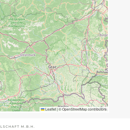
Leaflet
|
©
OpenStreetMap
contributors
LSCHAFT M.B.H.