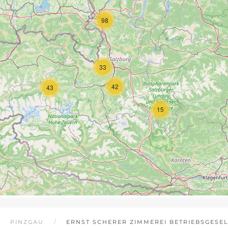
98
33
42
43
15
PINZGAU
ERNST SCHERER ZIMMEREI BETRIEBSGESEL