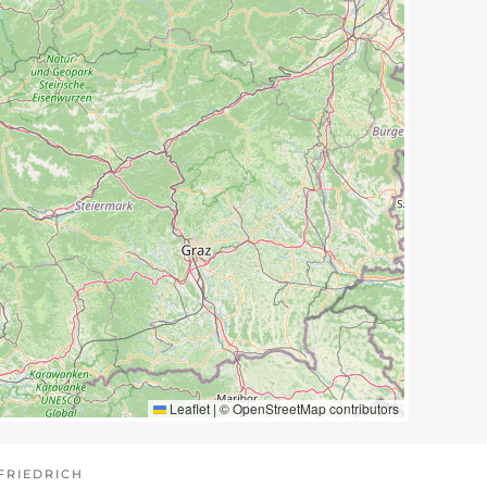
Leaflet
|
©
OpenStreetMap
contributors
FRIEDRICH