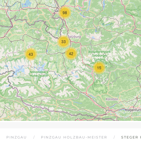
98
33
42
43
15
PINZGAU
PINZGAU HOLZBAU-MEISTER
STEGER 