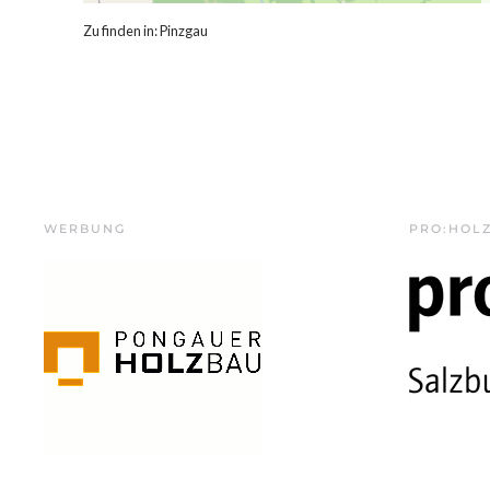
Zu finden in:
Pinzgau
WERBUNG
PRO:HOL