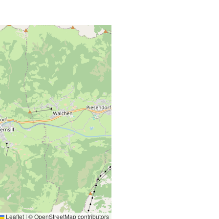
Leaflet
|
©
OpenStreetMap
contributors