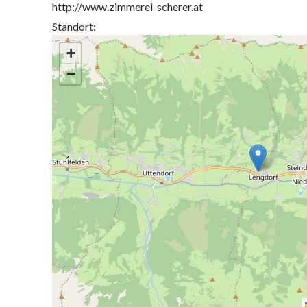
http://www.zimmerei-scherer.at
Standort:
+
−