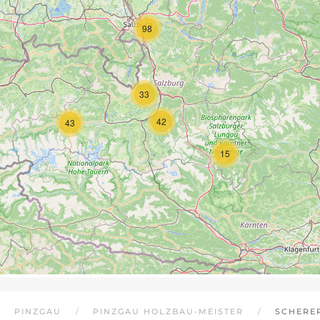
98
33
42
43
15
PINZGAU
PINZGAU HOLZBAU-MEISTER
SCHERER