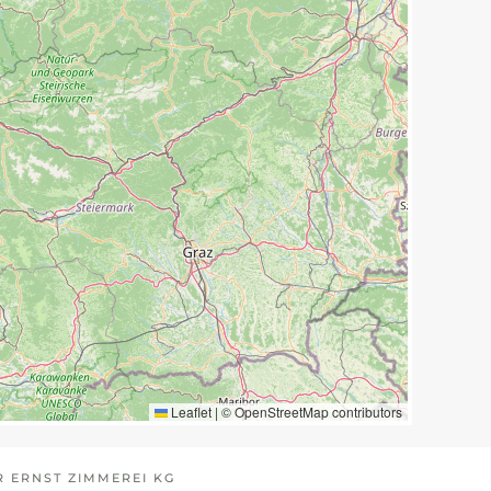
Leaflet
|
©
OpenStreetMap
contributors
 ERNST ZIMMEREI KG