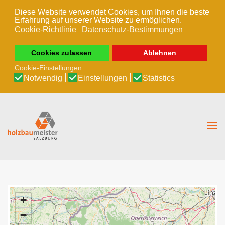
Diese Website verwendet Cookies, um Ihnen die beste
Erfahrung auf unserer Website zu ermöglichen.
Zum Hauptinhalt springen
Cookie-Richtlinie
Datenschutz-Bestimmungen
Cookies zulassen
Ablehnen
Cookie-Einstellungen:
Notwendig
Einstellungen
Statistics
+
−