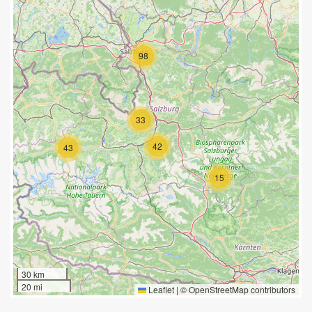
98
33
42
43
15
30 km
20 mi
Leaflet
|
©
OpenStreetMap
contributors