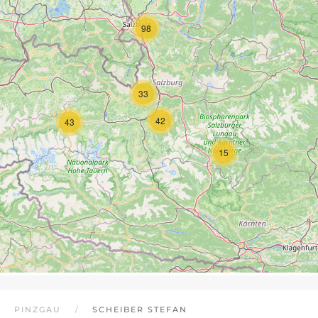
98
33
42
43
15
PINZGAU
SCHEIBER STEFAN