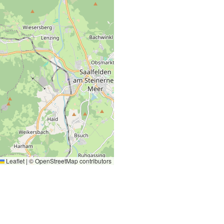
Leaflet
|
©
OpenStreetMap
contributors