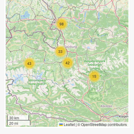
98
33
42
43
15
30 km
20 mi
Leaflet
|
©
OpenStreetMap
contributors