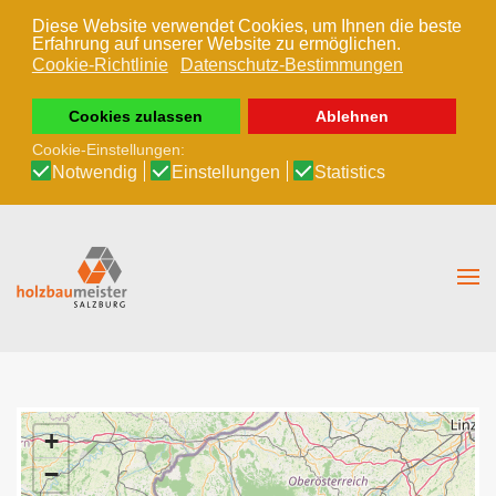
Diese Website verwendet Cookies, um Ihnen die beste
Erfahrung auf unserer Website zu ermöglichen.
Zum Hauptinhalt springen
Cookie-Richtlinie
Datenschutz-Bestimmungen
Cookies zulassen
Ablehnen
Cookie-Einstellungen:
Notwendig
Einstellungen
Statistics
+
−