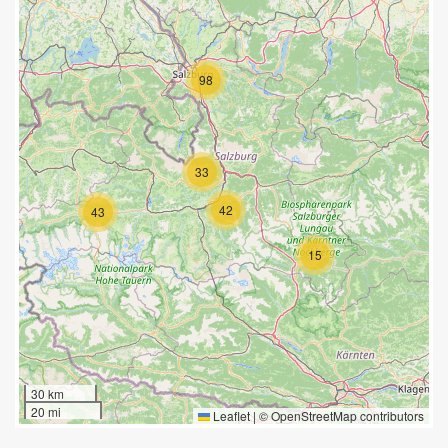
98
33
42
43
15
30 km
20 mi
Leaflet
|
©
OpenStreetMap
contributors