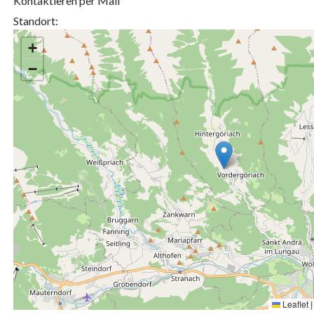
Kontaktieren per Mail
Standort:
+
−
Leaflet
|