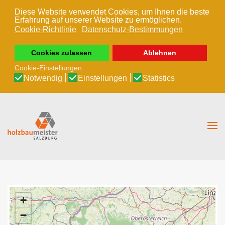
Diese Website verwendet Cookies, um Ihnen die beste
Erfahrung auf unserer Website zu ermöglichen.
Zum Hauptinhalt springen
Cookie-Richtlinie
Datenschutz-Bestimmungen
Cookies zulassen
Ablehnen
Cookie-Einstellungen:
Notwendig
Einstellungen
Statistics
+
−