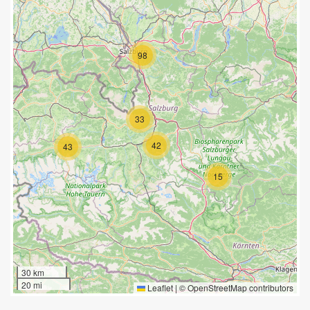
98
33
42
43
15
30 km
20 mi
Leaflet
|
©
OpenStreetMap
contributors