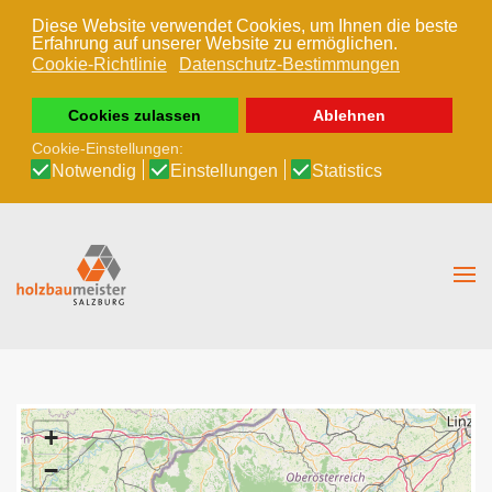
Diese Website verwendet Cookies, um Ihnen die beste
Erfahrung auf unserer Website zu ermöglichen.
Zum Hauptinhalt springen
Cookie-Richtlinie
Datenschutz-Bestimmungen
Cookies zulassen
Ablehnen
Cookie-Einstellungen:
Notwendig
Einstellungen
Statistics
+
−