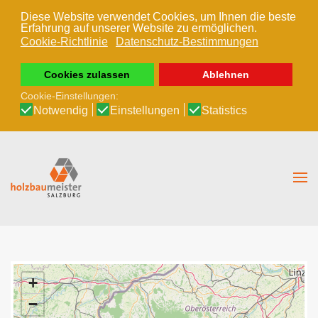
Diese Website verwendet Cookies, um Ihnen die beste
Erfahrung auf unserer Website zu ermöglichen.
Zum Hauptinhalt springen
Cookie-Richtlinie
Datenschutz-Bestimmungen
Cookies zulassen
Ablehnen
Cookie-Einstellungen:
Notwendig
Einstellungen
Statistics
+
−