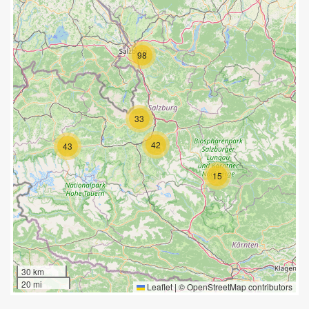
98
33
42
43
15
30 km
20 mi
Leaflet
|
©
OpenStreetMap
contributors