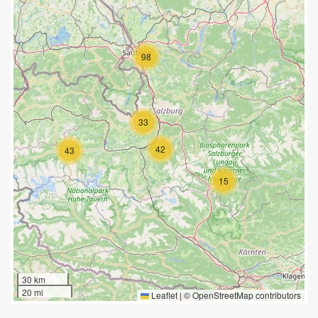
98
33
42
43
15
30 km
20 mi
Leaflet
|
©
OpenStreetMap
contributors