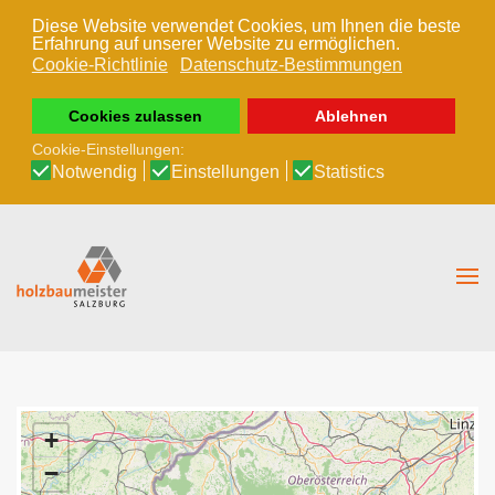
Diese Website verwendet Cookies, um Ihnen die beste
Erfahrung auf unserer Website zu ermöglichen.
Zum Hauptinhalt springen
Cookie-Richtlinie
Datenschutz-Bestimmungen
Cookies zulassen
Ablehnen
Cookie-Einstellungen:
Notwendig
Einstellungen
Statistics
+
−