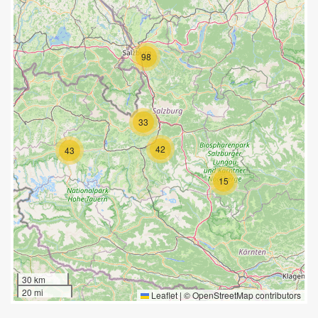
98
33
42
43
15
30 km
20 mi
Leaflet
|
©
OpenStreetMap
contributors