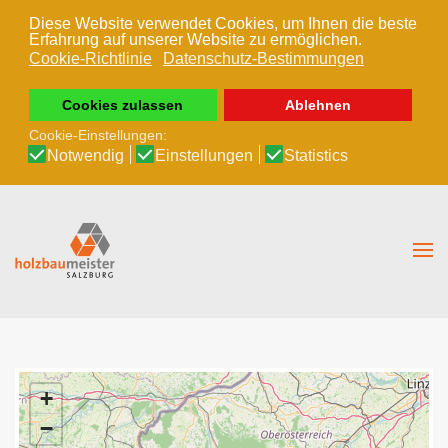
Diese Website verwendet Cookies, um Ihnen die beste
Erfahrung auf unserer Website zu ermöglichen.
Zum Hauptinhalt springen
Cookie-Richtlinie
Datenschutz-Bestimmungen
Cookies zulassen
Ablehnen
Cookie-Einstellungen:
Notwendig
Einstellungen
Statistics
+
−