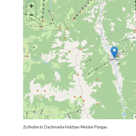
+
−
Zu finden in:
Dachmarke Holzbau-Meister Pongau