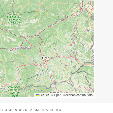
Leaflet
|
©
OpenStreetMap
contributors
I GUGGENBERGER GMBH & CO KG