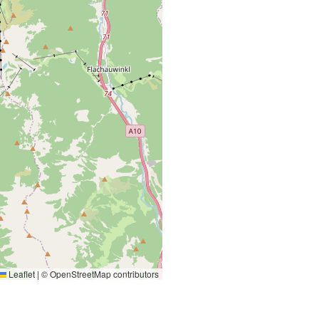
Leaflet
|
©
OpenStreetMap
contributors