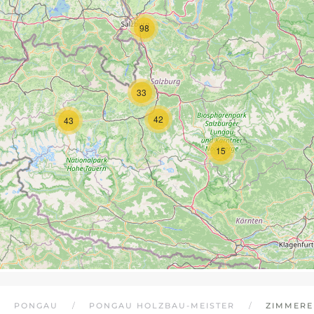
98
33
42
43
15
PONGAU
PONGAU HOLZBAU-MEISTER
ZIMMERE