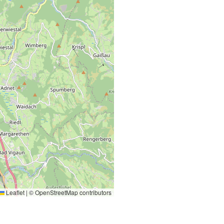
Leaflet
|
©
OpenStreetMap
contributors