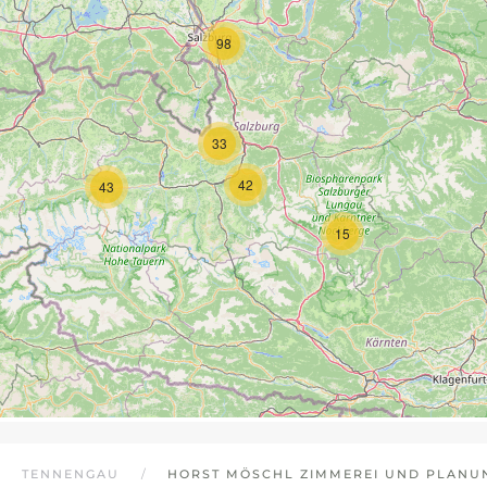
98
33
42
43
15
TENNENGAU
HORST MÖSCHL ZIMMEREI UND PLANU