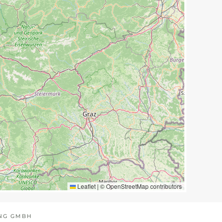
Leaflet
|
©
OpenStreetMap
contributors
NG GMBH