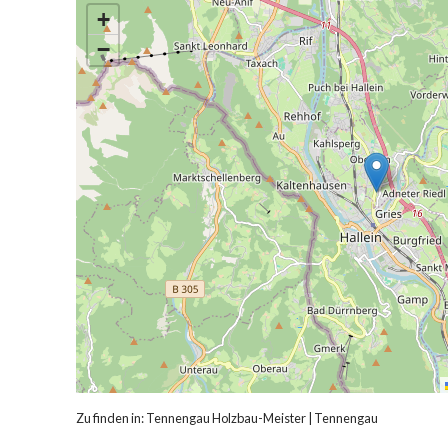
+
−
Zu finden in:
Tennengau Holzbau-Meister
|
Tennengau