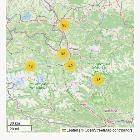
98
33
42
43
15
30 km
20 mi
Leaflet
|
©
OpenStreetMap
contributors