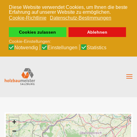
Diese Website verwendet Cookies, um Ihnen die beste
Erfahrung auf unserer Website zu ermöglichen.
Zum Hauptinhalt springen
Cookie-Richtlinie
Datenschutz-Bestimmungen
Cookies zulassen
Ablehnen
Cookie-Einstellungen:
Notwendig
Einstellungen
Statistics
+
−