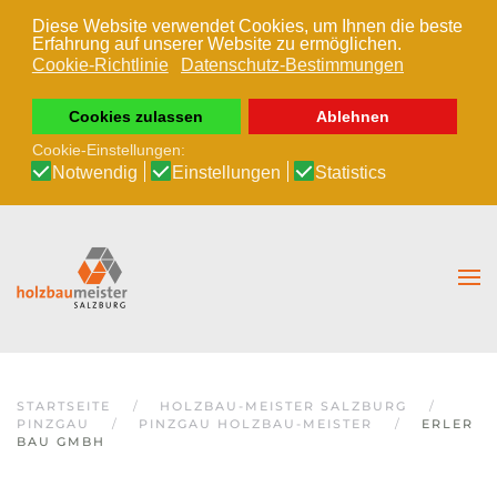
Diese Website verwendet Cookies, um Ihnen die beste
Erfahrung auf unserer Website zu ermöglichen.
Zum Hauptinhalt springen
Cookie-Richtlinie
Datenschutz-Bestimmungen
Cookies zulassen
Ablehnen
Cookie-Einstellungen:
Notwendig
Einstellungen
Statistics
STARTSEITE
HOLZBAU-MEISTER SALZBURG
PINZGAU
PINZGAU HOLZBAU-MEISTER
ERLER
BAU GMBH