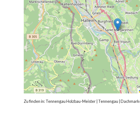
Zu finden in:
Tennengau Holzbau-Meister
|
Tennengau
|
Dachmarke