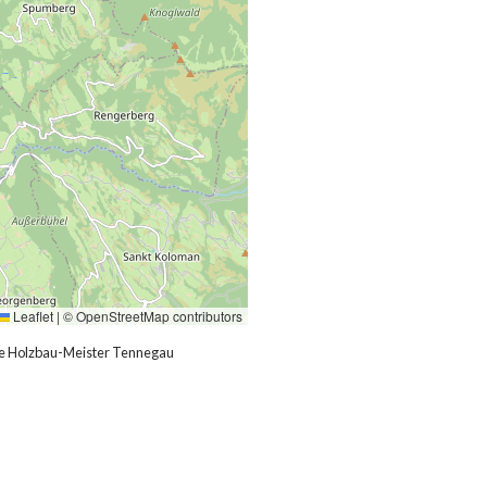
Leaflet
|
©
OpenStreetMap
contributors
 Holzbau-Meister Tennegau