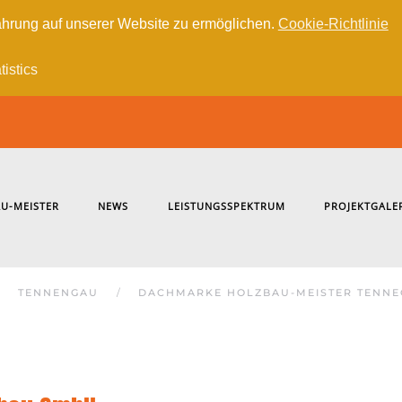
hrung auf unserer Website zu ermöglichen.
Cookie-Richtlinie
tistics
U-MEISTER
NEWS
LEISTUNGSSPEKTRUM
PROJEKTGALE
TENNENGAU
DACHMARKE HOLZBAU-MEISTER TENN