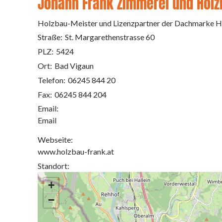
Johann Frank Zimmerei und Hol
Holzbau-Meister und Lizenzpartner der Dachmarke H
Straße:
St. Margarethenstrasse 60
PLZ:
5424
Ort:
Bad Vigaun
Telefon:
06245 844 20
Fax:
06245 844 204
Email:
Email
Webseite:
www.holzbau-frank.at
Standort:
+
−