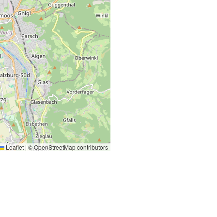
Leaflet
|
©
OpenStreetMap
contributors