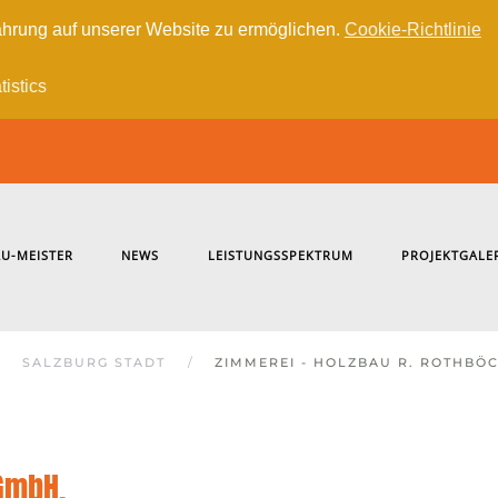
hrung auf unserer Website zu ermöglichen.
Cookie-Richtlinie
tistics
U-MEISTER
NEWS
LEISTUNGSSPEKTRUM
PROJEKTGALE
SALZBURG STADT
ZIMMEREI - HOLZBAU R. ROTHBÖ
GmbH.