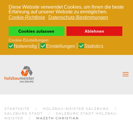
Diese Website verwendet Cookies, um Ihnen die beste
Erfahrung auf unserer Website zu ermöglichen.
Zum Hauptinhalt springen
Cookie-Richtlinie
Datenschutz-Bestimmungen
Cookies zulassen
Ablehnen
Cookie-Einstellungen:
Notwendig
Einstellungen
Statistics
STARTSEITE
HOLZBAU-MEISTER SALZBURG
SALZBURG STADT
SALZBURG STADT HOLZBAU-
MEISTER
MAZETH CHRISTIAN