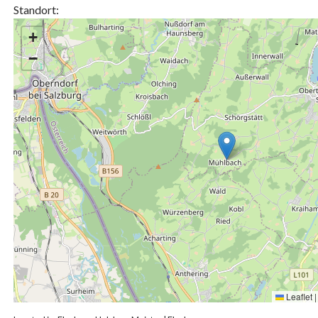
Standort:
+
−
Leaflet
|