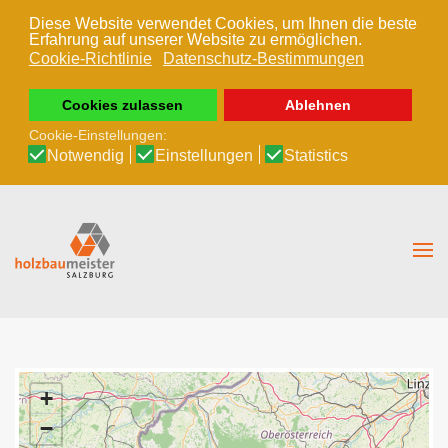
Diese Website verwendet Cookies, um Ihnen die beste
Erfahrung auf unserer Website zu ermöglichen.
Skip to main content
Cookie-Richtlinie
Datenschutz-Bestimmungen
Cookies zulassen
Ablehnen
Cookie-Einstellungen:
Notwendig
Einstellungen
Statistics
+
−