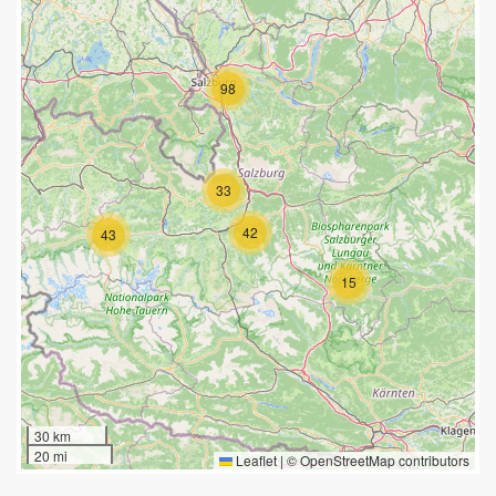
98
33
42
43
15
30 km
20 mi
Leaflet
|
©
OpenStreetMap
contributors