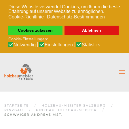
Diese Website verwendet Cookies, um Ihnen die beste
Erfahrung auf unserer Website zu ermöglichen.
Zum Hauptinhalt springen
Cookie-Richtlinie
Datenschutz-Bestimmungen
Cookies zulassen
Ablehnen
Cookie-Einstellungen:
Notwendig
Einstellungen
Statistics
STARTSEITE
HOLZBAU-MEISTER SALZBURG
PINZGAU
PINZGAU HOLZBAU-MEISTER
SCHWAIGER ANDREAS MST.