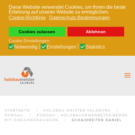
Diese Website verwendet Cookies, um Ihnen die beste
Erfahrung auf unserer Website zu ermöglichen.
Zum Hauptinhalt springen
Cookie-Richtlinie
Datenschutz-Bestimmungen
Cookies zulassen
Ablehnen
Cookie-Einstellungen:
Notwendig
Einstellungen
Statistics
STARTSEITE
HOLZBAU-MEISTER SALZBURG
PONGAU
PONGAU - HOLZBAUGEWERBETREIBENDE
MIT EINSCHRÄNKUNGEN
SCHAIDREITER DANIEL