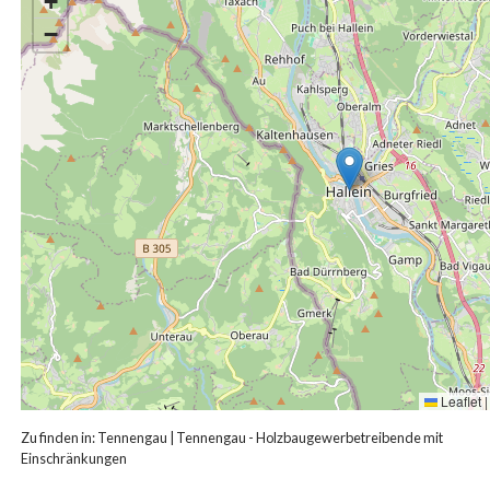
+
−
Leaflet
|
Zu finden in:
Tennengau
|
Tennengau - Holzbaugewerbetreibende mit
Einschränkungen