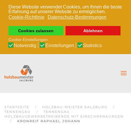
Diese Website verwendet Cookies, um Ihnen die beste
Erfahrung auf unserer Website zu ermöglichen.
Zum Hauptinhalt springen
Cookie-Richtlinie
Datenschutz-Bestimmungen
Cookies zulassen
Ablehnen
Cookie-Einstellungen:
Notwendig
Einstellungen
Statistics
STARTSEITE
HOLZBAU-MEISTER SALZBURG
TENNENGAU
TENNENGAU -
HOLZBAUGEWERBETREIBENDE MIT EINSCHRÄNKUNGEN
KRONREIF RAPHAEL JOHANN