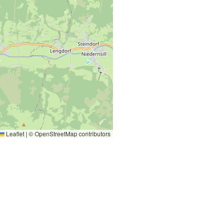
Leaflet
|
©
OpenStreetMap
contributors