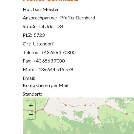
Holzbau-Meister
Ansprechpartner:
Pfeffer Bernhard
Straße:
Litzldorf 34
PLZ:
5723
Ort:
Uttendorf
Telefon:
+43 6563 70800
Fax:
+43 6563 7080
Mobil:
436 644 515 578
Email:
Kontaktieren per Mail
Standort:
+
−