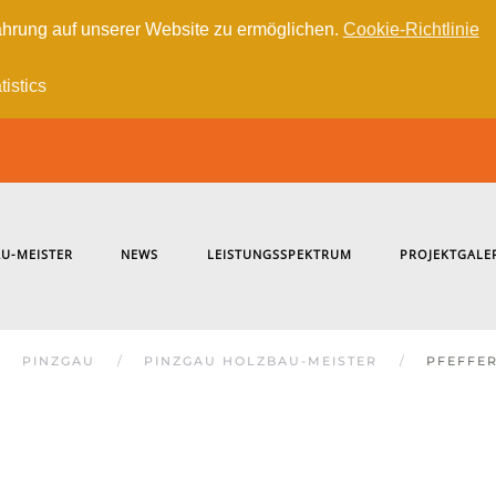
hrung auf unserer Website zu ermöglichen.
Cookie-Richtlinie
tistics
U-MEISTER
NEWS
LEISTUNGSSPEKTRUM
PROJEKTGALE
PINZGAU
PINZGAU HOLZBAU-MEISTER
PFEFFE