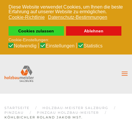
Diese Website verwendet Cookies, um Ihnen die beste
Erfahrung auf unserer Website zu ermöglichen.
Zum Hauptinhalt springen
Cookie-Richtlinie
Datenschutz-Bestimmungen
Cookies zulassen
Ablehnen
Cookie-Einstellungen:
Notwendig
Einstellungen
Statistics
STARTSEITE
HOLZBAU-MEISTER SALZBURG
PINZGAU
PINZGAU HOLZBAU-MEISTER
KÖHLBICHLER ROLAND JAKOB MST.