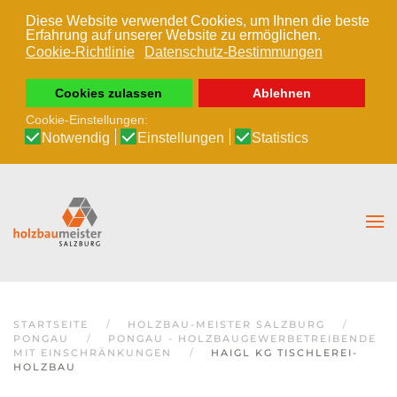
Diese Website verwendet Cookies, um Ihnen die beste
Erfahrung auf unserer Website zu ermöglichen.
Zum Hauptinhalt springen
Cookie-Richtlinie
Datenschutz-Bestimmungen
Cookies zulassen
Ablehnen
Cookie-Einstellungen:
Notwendig
Einstellungen
Statistics
STARTSEITE
HOLZBAU-MEISTER SALZBURG
PONGAU
PONGAU - HOLZBAUGEWERBETREIBENDE
MIT EINSCHRÄNKUNGEN
HAIGL KG TISCHLEREI-
HOLZBAU