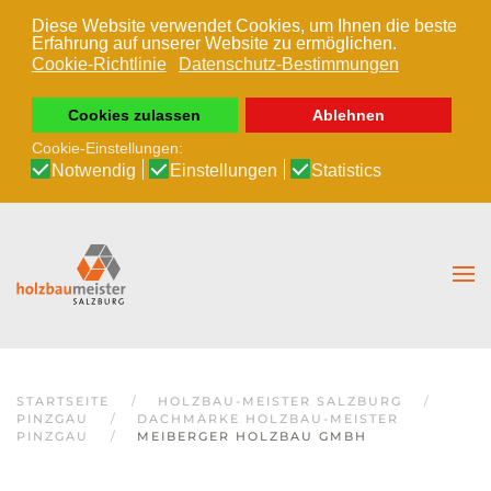
Diese Website verwendet Cookies, um Ihnen die beste
Erfahrung auf unserer Website zu ermöglichen.
Zum Hauptinhalt springen
Cookie-Richtlinie
Datenschutz-Bestimmungen
Cookies zulassen
Ablehnen
Cookie-Einstellungen:
Notwendig
Einstellungen
Statistics
STARTSEITE
HOLZBAU-MEISTER SALZBURG
PINZGAU
DACHMARKE HOLZBAU-MEISTER
PINZGAU
MEIBERGER HOLZBAU GMBH